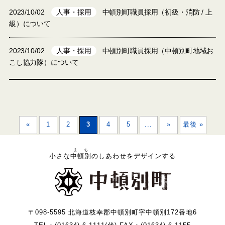
2023/10/02
人事・採用
中頓別町職員採用（初級・消防 / 上
級）について
2023/10/02
人事・採用
中頓別町職員採用（中頓別町地域お
こし協力隊）について
«
1
2
3
4
5
...
»
最後 »
まち
小さな
中頓別
のしあわせをデザインする
〒098-5595 北海道枝幸郡中頓別町字中頓別172番地6