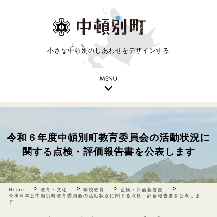
まち
小さな
中頓別
のしあわせをデザインする
令和６年度中頓別町教育委員会の活動状況に
関する点検・評価報告書を公表します
>
>
>
>
Home
教育・文化
学校教育
点検・評価報告書
令和６年度中頓別町教育委員会の活動状況に関する点検・評価報告書を公表しま
す