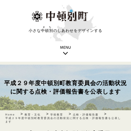
まち
小さな
中頓別
のしあわせをデザインする
平成２９年度中頓別町教育委員会の活動状況
に関する点検・評価報告書を公表します
>
>
>
>
Home
教育・文化
学校教育
点検・評価報告書
平成２９年度中頓別町教育委員会の活動状況に関する点検・評価報告書を公表し
ます