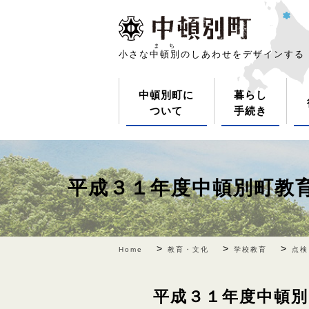
まち
小さな
中頓別
のしあわせをデザインする
中頓別町に
暮らし
ついて
手続き
平成３１年度中頓別町教
>
>
>
Home
教育・文化
学校教育
点検
平成３１年度中頓