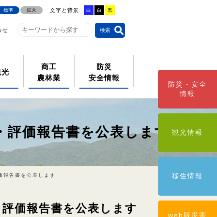
文字と背景
標準
拡大
白
白
黒
わせ
商工
防災
観光
農林業
安全情報
防災・安全
情報
・評価報告書を公表します
観光情報
移住情報
価報告書を公表します
・評価報告書を公表します
web版災害