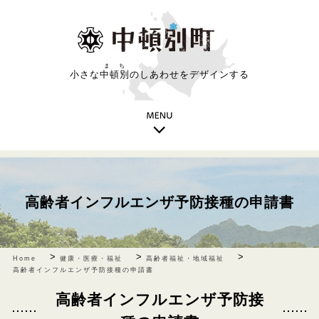
まち
小さな
中頓別
のしあわせをデザインする
高齢者インフルエンザ予防接種の申請書
>
>
>
Home
健康・医療・福祉
高齢者福祉・地域福祉
高齢者インフルエンザ予防接種の申請書
高齢者インフルエンザ予防接