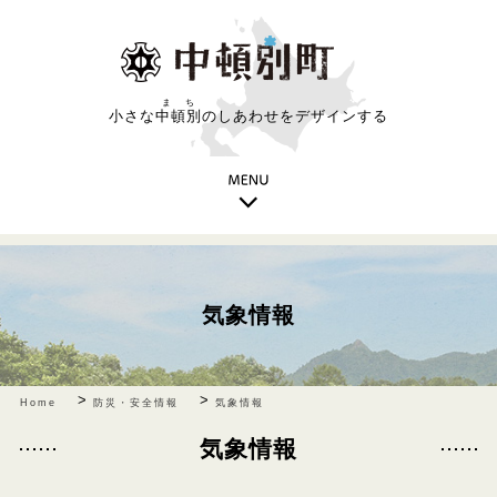
まち
小さな
中頓別
のしあわせをデザインする
気象情報
>
>
Home
防災・安全情報
気象情報
気象情報