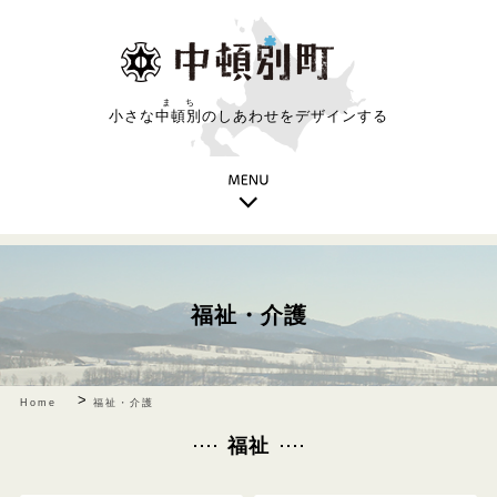
まち
小さな
中頓別
のしあわせをデザインする
福祉・介護
>
Home
福祉・介護
福祉