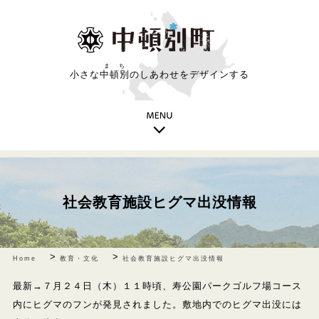
まち
小さな
中頓別
のしあわせをデザインする
社会教育施設ヒグマ出没情報
>
>
Home
教育・文化
社会教育施設ヒグマ出没情報
最新→７月２４日（木）１１時頃、寿公園パークゴルフ場コース
内に
ヒグマ
のフンが発見されました。敷地内での
ヒグマ出没には