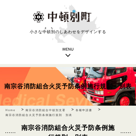
まち
小さな
中頓別
のしあわせをデザインする
南宗谷消防組合火災予防条例施行規則 別表
>
>
>
Home
南宗谷消防組合中頓別支署
各種申請書
南宗谷消防組合火災予防条例施行規則 別表
南宗谷消防組合火災予防条例施