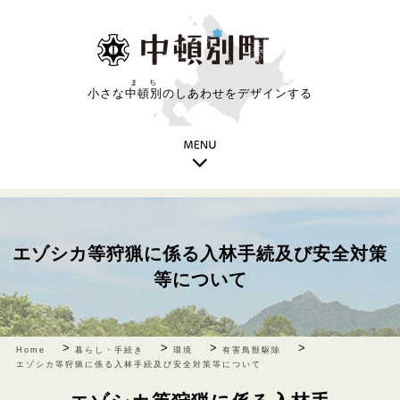
まち
小さな
中頓別
のしあわせをデザインする
エゾシカ等狩猟に係る入林手続及び安全対策
等について
>
>
>
>
Home
暮らし・手続き
環境
有害鳥獣駆除
エゾシカ等狩猟に係る入林手続及び安全対策等について