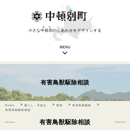
まち
小さな
中頓別
のしあわせをデザインする
有害鳥獣駆除相談
>
>
>
>
Home
暮らし・手続き
環境
有害鳥獣駆除
有害鳥獣駆除相談
有害鳥獣駆除相談