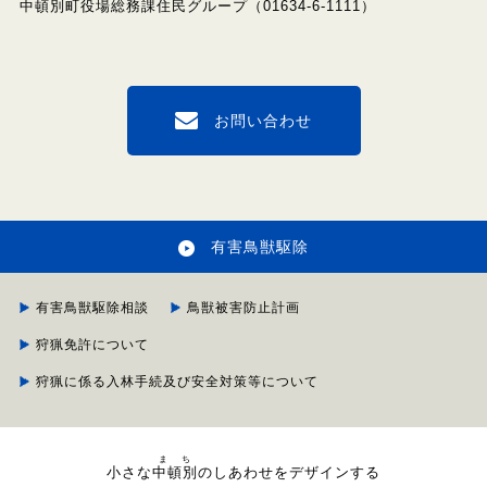
中頓別町役場総務課住民グループ（
01634-6-1111
）
お問い合わせ
有害鳥獣駆除
有害鳥獣駆除相談
鳥獣被害防止計画
狩猟免許について
狩猟に係る入林手続及び安全対策等について
まち
小さな
中頓別
のしあわせをデザインする