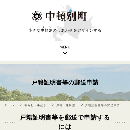
まち
小さな
中頓別
のしあわせをデザインする
戸籍証明書等の郵送申請
>
>
>
Home
暮らし・手続き
戸籍・住民票
戸籍証明書等の郵送申請
戸籍証明書等を郵送で申請する
には