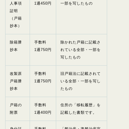
人事項
1
通
450
円
一部を写したもの
証明
（戸籍
抄本）
除籍謄
手数料
除かれた戸籍に記載さ
抄本
1
通
750
円
れている全部・一部を
写したもの
改製原
手数料
旧戸籍法に記載されて
戸籍謄
1
通
750
円
いる全部・一部を写し
抄本
たもの
戸籍の
手数料
住所の「移転履歴」を
附票
1
通
400
円
記載した書類です。
身分証
手数料
「禁治産・準禁治産宣