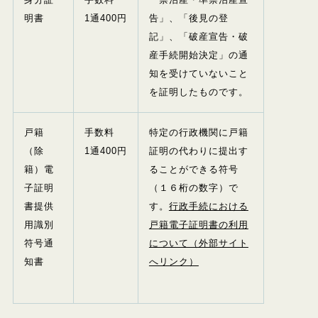
明書
1
通
400
円
告」、「後見の登
記」、「破産宣告・破
産手続開始決定」の通
知を受けていないこと
を証明したものです。
戸籍
手数料
特定の行政機関に戸籍
（除
1
通
400
円
証明の代わりに提出す
籍）電
ることができる符号
子証明
（１６桁の数字）で
書提供
す。
行政手続における
用識別
戸籍電子証明書の利用
符号通
について（外部サイト
知書
へリンク）