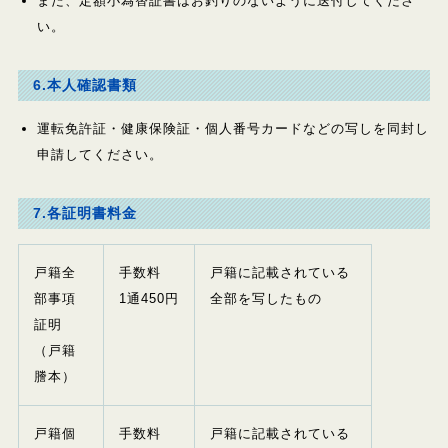
また、定額小為替証書はお釣りのないように送付してくださ
い
6.本人確認書類
運転免許証・健康保険証・個人番号カードなどの写しを同封し
申請してください。
7.各証明書料金
戸籍全
手数料
戸籍に記載されている
部事項
1
通
450
円
全部を写したもの
証明
（戸籍
謄本）
戸籍個
手数料
戸籍に記載されている