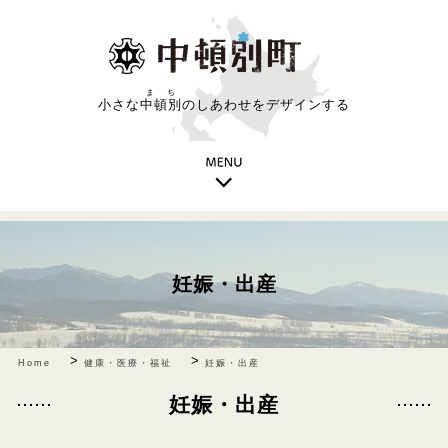
まち
小さな
中頓別
のしあわせをデザインする
妊娠・出産
>
>
Home
健康・医療・福祉
妊娠・出産
妊娠・出産