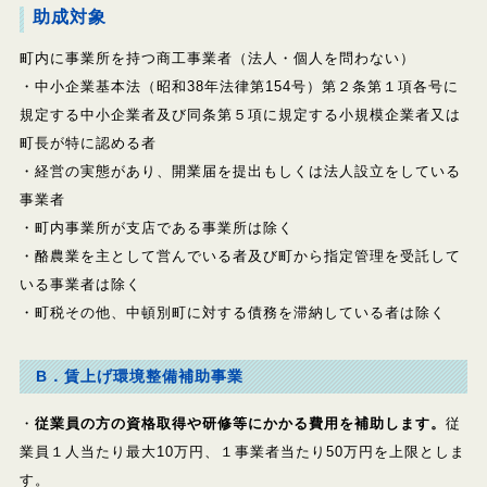
助成対象
町内に事業所を持つ商工事業者（法人・個人を問わない）
・中小企業基本法（昭和38年法律第154号）第２条第１項各号に
規定する中小企業者及び同条第５項に規定する小規模企業者又は
町長が特に認める者
・経営の実態があり、開業届を提出もしくは法人設立をしている
事業者
・町内事業所が支店である事業所は除く
・酪農業を主として営んでいる者及び町から指定管理を受託して
いる事業者は除く
・町税その他、中頓別町に対する債務を滞納している者は除く
B．賃上げ環境整備補助事業
・
従業員の方の資格取得や研修等にかかる費用を補助します。
従
業員１人当たり最大10万円、１事業者当たり50万円を上限としま
す。