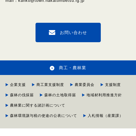
mail：kanko@town.nakatombetsu.lg.jp
お問い合わせ
商工・農林業
企業支援
商工業支援制度
農業委員会
支援制度
森林の伐採届
森林の土地取得届
地域材利用推進方針
農林業に関する諸計画について
森林環境譲与税の使途の公表について
入札情報（産業課）