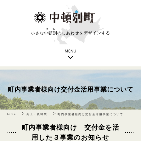
まち
小さな
中頓別
のしあわせをデザインする
町内事業者様向け交付金活用事業について
>
>
Home
商工・農林業
町内事業者様向け交付金活用事業について
町内事業者様向け 交付金を活
用した３事業のお知らせ