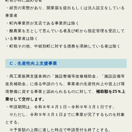
町長が特に認める者
・経営の実態があり、開業届を提出もしくは法人設立をしている
事業者
・町内事業所が支店である事業所は除く
・酪農業を主として営んでいる者及び町から指定管理を受託して
いる事業者は除く
・町税その他、中頓別町に対する債務を滞納している者は除く
C．生産性向上支援事業
・商工業振興支援条例の「施設整備等改修補助金」「施設設備等
改良補助金」に係る申請のうち、事業者の生産性向上や賃上げ環
境整備に資する事業と認められるものに対して、
補助額を25％上
乗せして交付します。
・申請期間は、令和８年４月１日～令和９年３月１日です。
※ただし、令和９年３月１日までに事業が完了するものを対象
とする。
※予算額の上限に達した時点で申請受付を終了とする。